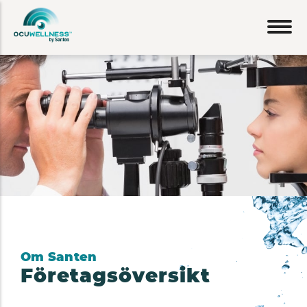
Hoppa
till
huvudinnehåll
Om Santen
Företagsöversikt