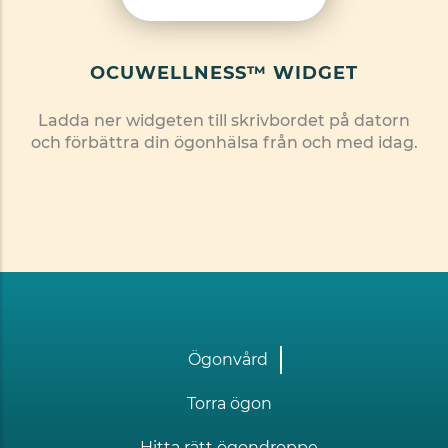
OCUWELLNESS™ WIDGET
Ladda ner widgeten till skrivbordet på datorn
och förbättra din ögonhälsa från och med idag.
Footer
Ögonvård
one
Torra ögon
Hitta rätt ögondroppe