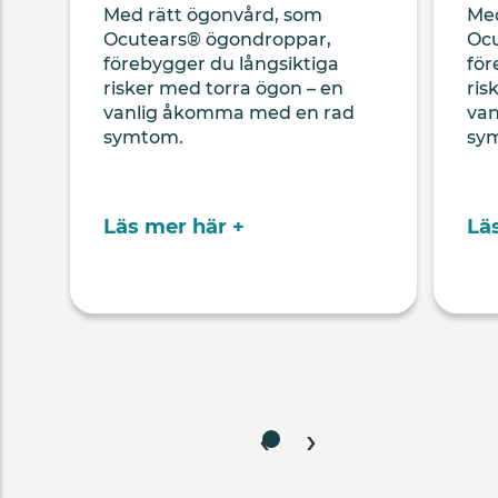
Med rätt ögonvård, som
Med
Ocutears® ögondroppar,
Ocu
förebygger du långsiktiga
för
risker med torra ögon – en
ris
vanlig åkomma med en rad
van
symtom.
sy
Läs mer här +
Lä
‹
›