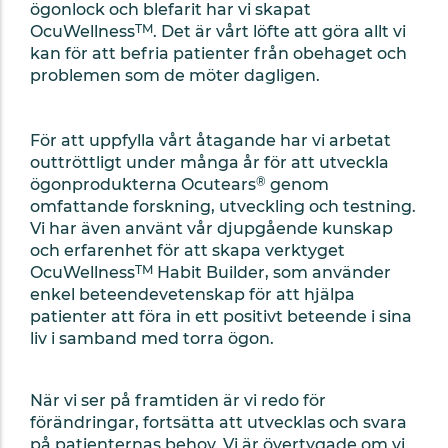
ögonlock och blefarit har vi skapat
TM
OcuWellness
. Det är vårt löfte att göra allt vi
kan för att befria patienter från obehaget och
problemen som de möter dagligen.
För att uppfylla vårt åtagande har vi arbetat
outtröttligt under många år för att utveckla
®
ögonprodukterna Ocutears
genom
omfattande forskning, utveckling och testning.
Vi har även använt vår djupgående kunskap
och erfarenhet för att skapa verktyget
TM
OcuWellness
Habit Builder, som använder
enkel beteendevetenskap för att hjälpa
patienter att föra in ett positivt beteende i sina
liv i samband med torra ögon.
När vi ser på framtiden är vi redo för
förändringar, fortsätta att utvecklas och svara
på patienternas behov. Vi är övertygade om vi