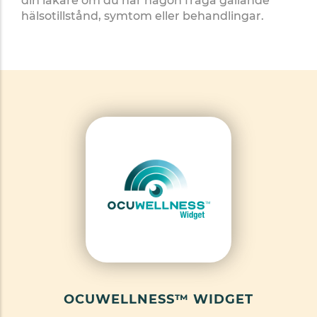
din läkare om du har någon fråga gällande
hälsotillstånd, symtom eller behandlingar.
OCUWELLNESS™ WIDGET