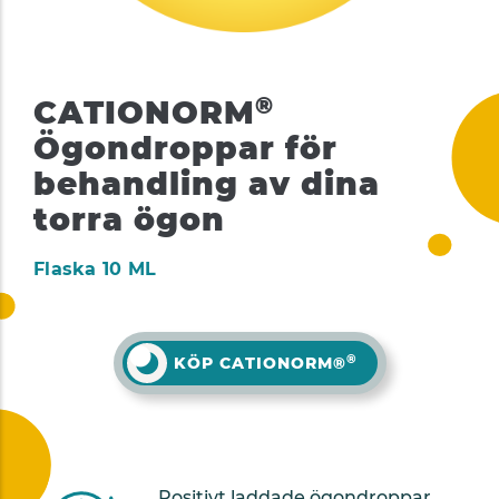
®
CATIONORM
Ögondroppar för
behandling av dina
torra ögon
Flaska 10 ML
®
KÖP CATIONORM®
Positivt laddade ögondroppar